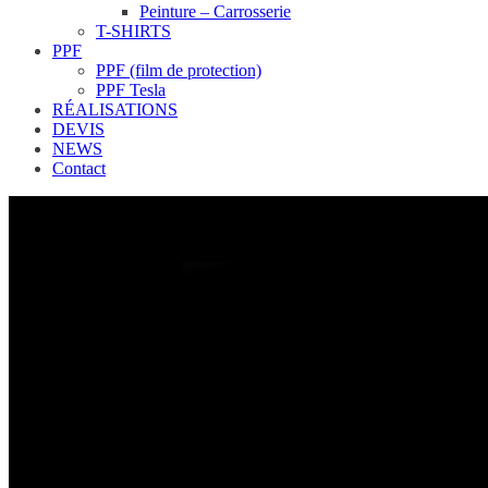
Peinture – Carrosserie
T-SHIRTS
PPF
PPF (film de protection)
PPF Tesla
RÉALISATIONS
DEVIS
NEWS
Contact