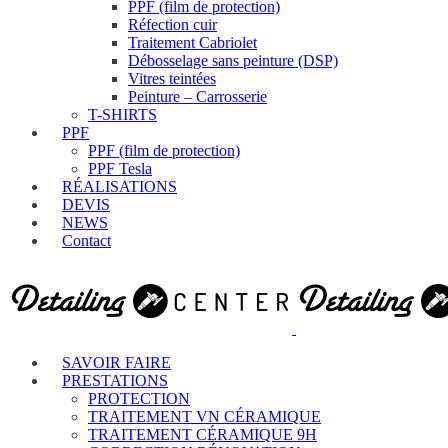
PPF (film de protection)
Réfection cuir
Traitement Cabriolet
Débosselage sans peinture (DSP)
Vitres teintées
Peinture – Carrosserie
T-SHIRTS
PPF
PPF (film de protection)
PPF Tesla
RÉALISATIONS
DEVIS
NEWS
Contact
SAVOIR FAIRE
PRESTATIONS
PROTECTION
TRAITEMENT VN CÉRAMIQUE
TRAITEMENT CÉRAMIQUE 9H