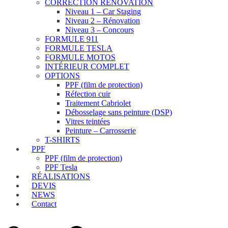
CORRECTION RÉNOVATION
Niveau 1 – Car Staging
Niveau 2 – Rénovation
Niveau 3 – Concours
FORMULE 911
FORMULE TESLA
FORMULE MOTOS
INTÉRIEUR COMPLET
OPTIONS
PPF (film de protection)
Réfection cuir
Traitement Cabriolet
Débosselage sans peinture (DSP)
Vitres teintées
Peinture – Carrosserie
T-SHIRTS
PPF
PPF (film de protection)
PPF Tesla
RÉALISATIONS
DEVIS
NEWS
Contact