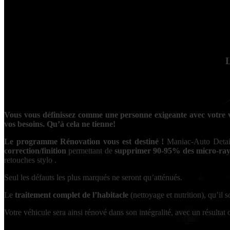
L
Vous vous définissez comme une personne exigeante avec votre vé
vos besoins. Qu’à cela ne tienne!
Le programme Rénovation vous est destiné !
Maniac-Auto Detaili
correction/finition
permettant de
supprimer 90-95% des micro-rayu
retouches stylo .
Seul les défauts les plus marqués ne seront qu’atténués.
Le
traitement complet de l’habitacle
(nettoyage et nutrition), qu’il 
Votre véhicule sera ainsi rénové dans son intégralité, avec un résulta