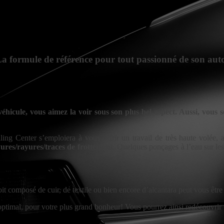
a formule de référence pour tout passionné de son aut
hicule, vous aimez la voir sous son plus bel aspect. Aussi, vous s
ng Center s’emploiera à vous offrir un travail de très haute volée,
res/rayures/traces de frottement
. Quelques ponçages à l’eau sur les
soit composé de cuir, de textile ou bien encore d’alcantara peut vous êtr
t optimal, pour votre plus grand bonheur! Vous pourrez ainsi redécouvrir