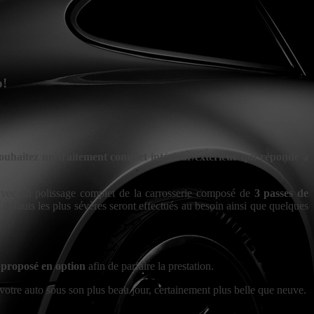
o!
ouhaitez un traitement complet intérieur/extérieur qui réponde à
 avec un polissage complet de la carrosserie composé de
3 passes de
 défauts les plus sévères seront effectués au besoin ainsi que quelques
e
proposé en option
afin de parfaire la prestation.
 votre auto sous son plus beau jour, certainement plus belle que neuve.