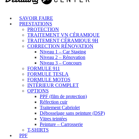
SAVOIR FAIRE
PRESTATIONS
PROTECTION
TRAITEMENT VN CÉRAMIQUE
TRAITEMENT CÉRAMIQUE 9H
CORRECTION RÉNOVATION
Niveau 1 – Car Staging
Niveau 2 – Rénovation
Niveau 3 – Concours
FORMULE 911
FORMULE TESLA
FORMULE MOTOS
INTÉRIEUR COMPLET
OPTIONS
PPF (film de protection)
Réfection cuir
Traitement Cabriolet
Débosselage sans peinture (DSP)
Vitres teintées
Peinture – Carrosserie
T-SHIRTS
PPF