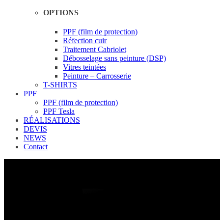
OPTIONS
PPF (film de protection)
Réfection cuir
Traitement Cabriolet
Débosselage sans peinture (DSP)
Vitres teintées
Peinture – Carrosserie
T-SHIRTS
PPF
PPF (film de protection)
PPF Tesla
RÉALISATIONS
DEVIS
NEWS
Contact