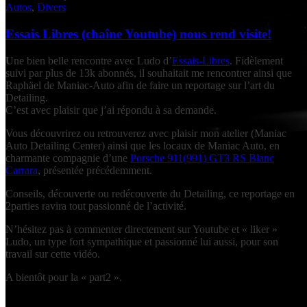
Autos
,
Divers
Essais Libres (chaîne Youtube) nous rend visite!
U
ne bien belle rencontre avec Ludo d’
Essais-Libres
. Fidèlement
suivi par plus de 13k abonnés, il souhaitait me rencontrer ainsi que
Raphäel de Maniac-Auto afin de faire un reportage sur l’art du
Detailing.
C’est avec plaisir que j’ai répondu à sa demande.
Vous découvrirez ou retrouverez avec plaisir mon atelier (Maniac
Auto Detailing Center) ainsi que les locaux de Maniac Auto, en
charmante compagnie d’une
Porsche 911(991) GT3 RS Blanc
Carrara
, présentée précédemment.
Conseils, découverte ou redécouverte du Detailing, ce reportage en
2parties ravira tout passionné de l’activité.
N’hésitez pas à commenter directement sur Youtube et « liker »
Ludo, un type fort sympathique et passionné lui aussi, pour son
travail sur cette vidéo.
A bientôt pour la « part2 ».