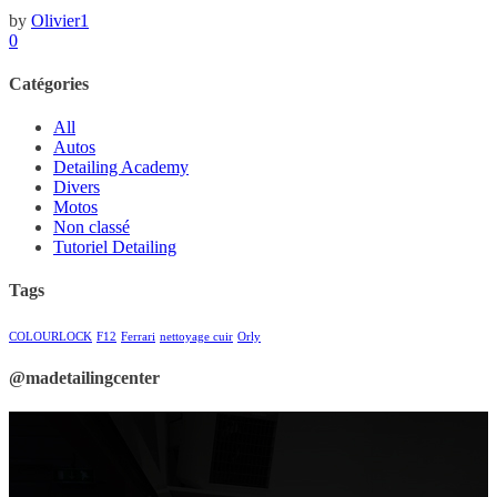
by
Olivier1
0
Catégories
All
Autos
Detailing Academy
Divers
Motos
Non classé
Tutoriel Detailing
Tags
COLOURLOCK
F12
Ferrari
nettoyage cuir
Orly
@madetailingcenter