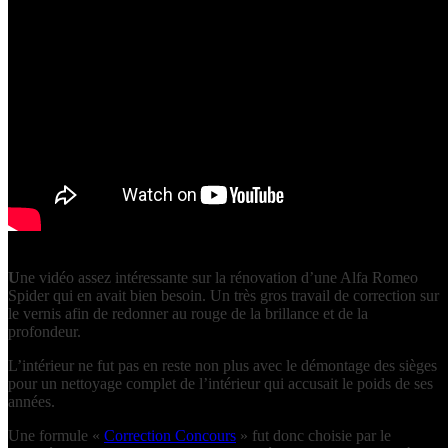
U
ne vidéo assez intéressante sur la rénovation d’une Alfa Romeo
Spider qui en avait bien besoin. Un très gros travail de correction sur
le vernis afin de redonner au rouge de la brillance et de la
profondeur.
L’intérieur ne fut pas en reste non plus avec le démontage des sièges
pour un nettoyage complet de l’intérieur qui accusait le poids de ses
années.
Une formule «
Correction Concours
» fut donc choisie par le