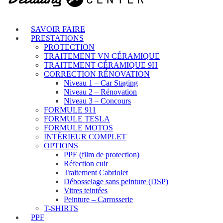
SAVOIR FAIRE
PRESTATIONS
PROTECTION
TRAITEMENT VN CÉRAMIQUE
TRAITEMENT CÉRAMIQUE 9H
CORRECTION RÉNOVATION
Niveau 1 – Car Staging
Niveau 2 – Rénovation
Niveau 3 – Concours
FORMULE 911
FORMULE TESLA
FORMULE MOTOS
INTÉRIEUR COMPLET
OPTIONS
PPF (film de protection)
Réfection cuir
Traitement Cabriolet
Débosselage sans peinture (DSP)
Vitres teintées
Peinture – Carrosserie
T-SHIRTS
PPF