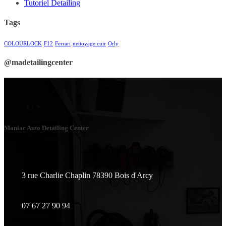
Tutoriel Detailing
Tags
COLOURLOCK
F12
Ferrari
nettoyage cuir
Orly
@madetailingcenter
Maniac Auto Detailing Center
3 rue Charlie Chaplin 78390 Bois d'Arcy
07 67 27 90 94