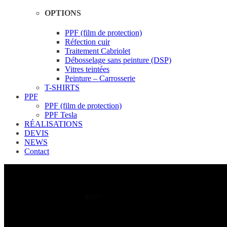
OPTIONS
PPF (film de protection)
Réfection cuir
Traitement Cabriolet
Débosselage sans peinture (DSP)
Vitres teintées
Peinture – Carrosserie
T-SHIRTS
PPF
PPF (film de protection)
PPF Tesla
RÉALISATIONS
DEVIS
NEWS
Contact